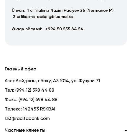
Ünvan: 1 ci filialimiz Nazim Haciyev 26 (Nermanov M)
2 ci filialimiz acildi @bluemall.az
Əlaqə nömrəsi: +994 50 555 84 54
Главный офис
Азербайджан, г.Баку, AZ 1014, ул. Фузули 71
Тел:
(994 12) 598 44 88
Факс:
(994 12) 598 44 88
Телекс:
142453 RSKBAI
133@rabitabank.com
Частные клиенты