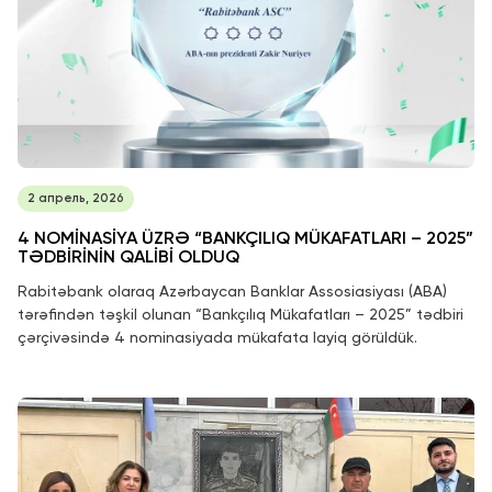
2 апрель, 2026
4 NOMİNASİYA ÜZRƏ “BANKÇILIQ MÜKAFATLARI – 2025”
TƏDBİRİNİN QALİBİ OLDUQ
Rabitəbank olaraq Azərbaycan Banklar Assosiasiyası (ABA)
tərəfindən təşkil olunan “Bankçılıq Mükafatları – 2025” tədbiri
çərçivəsində 4 nominasiyada mükafata layiq görüldük.