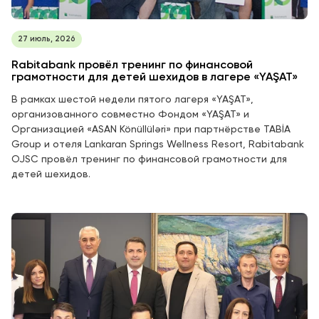
27 июль, 2026
Rabitabank провёл тренинг по финансовой
грамотности для детей шехидов в лагере «YAŞAT»
В рамках шестой недели пятого лагеря «YAŞAT»,
организованного совместно Фондом «YAŞAT» и
Организацией «ASAN Könüllüləri» при партнёрстве TABİA
Group и отеля Lankaran Springs Wellness Resort, Rabitabank
OJSC провёл тренинг по финансовой грамотности для
детей шехидов.