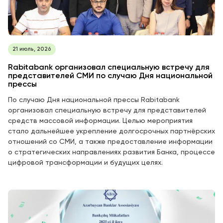
21 июль, 2026
Rabitabank организовал специальную встречу для
представителей СМИ по случаю Дня национальной
прессы
По случаю Дня национальной прессы Rabitabank
организовал специальную встречу для представителей
средств массовой информации. Целью мероприятия
стало дальнейшее укрепление долгосрочных партнёрских
отношений со СМИ, а также предоставление информации
о стратегических направлениях развития Банка, процессе
цифровой трансформации и будущих целях.