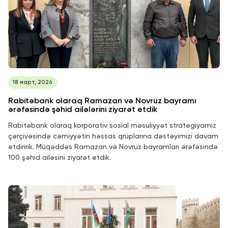
18 март, 2026
Rabitəbank olaraq Ramazan və Novruz bayramı
ərəfəsində şəhid ailələrini ziyarət etdik
Rabitəbank olaraq korporativ sosial məsuliyyət strategiyamız
çərçivəsində cəmiyyətin həssas qruplarına dəstəyimizi davam
etdiririk. Müqəddəs Ramazan və Novruz bayramları ərəfəsində
100 şəhid ailəsini ziyarət etdik.