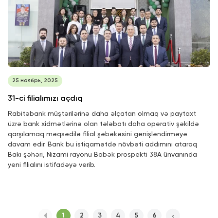
25 ноябрь, 2025
31-ci filialımızı açdıq
Rabitəbank müştərilərinə daha əlçatan olmaq və paytaxt
üzrə bank xidmətlərinə olan tələbatı daha operativ şəkildə
qarşılamaq məqsədilə filial şəbəkəsini genişləndirməyə
davam edir. Bank bu istiqamətdə növbəti addımını ataraq
Bakı şəhəri, Nizami rayonu Babək prospekti 38A ünvanında
yeni filialını istifadəyə verib.
1
2
3
4
5
6
›