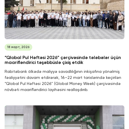
18 март, 2026
“Qlobal Pul Həftəsi 2026” çərçivəsində tələbələr üçün
maarifləndirici təşəbbüslə çixiş etdik
Rabitəbank ölkədə maliyyə savadlılığının inkişafına yönəlmiş
fəaliyyətini davam etdirərək, 16–22 mart tarixlərində keçirilən
“Qlobal Pul Həftəsi 2026” (Global Money Week) çərçivəsində
növbəti maarifləndirici layihəsini reallaşdırıb.