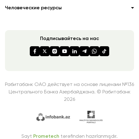
Человеческие ресурсы
Подписывайтесь на нас
Рабитабанк ОАО действует на основе лицензии №136
Центрального Банка Азербайджана. © Рабитабанк
2026
Sayt
Prometech
tərəfindən hazırlanmışdır.