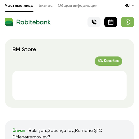
Частные лица
Бизнес
Общая информация
RU
BM Store
5% Кешбэк
Ünvan
: Bakı şəh.,Sabunçu ray.,Ramana ŞTQ
E.Məhərrəmov ev.7