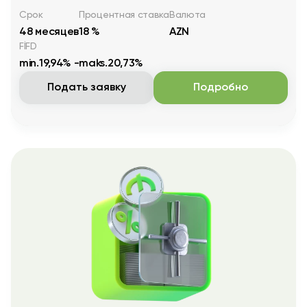
Срок
Процентная ставка
Валюта
48 месяцев
18 %
AZN
FİFD
min.19,94% -maks.20,73%
Подать заявку
Подробно