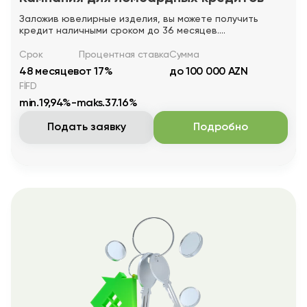
Заложив ювелирные изделия, вы можете получить
кредит наличными сроком до 36 месяцев.
Ознакомьтесь с условиями и закажите кредит прямо
сейчас!
Срок
Процентная ставка
Сумма
48 месяцев
от 17%
до 100 000 AZN
FİFD
min.19,94%-maks.37.16%
Подать заявку
Подробно