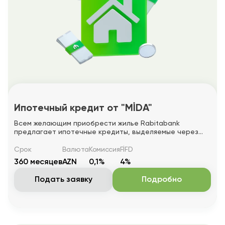
Ипотечный кредит от "MİDA"
Всем желающим приобрести жилье Rabitabank
предлагает ипотечные кредиты, выделяемые через
"MİDA" фонд, на более выгодных условиях!
Срок
Валюта
Комиссия
FİFD
360 месяцев
AZN
0,1%
4%
Подать заявку
Подробно