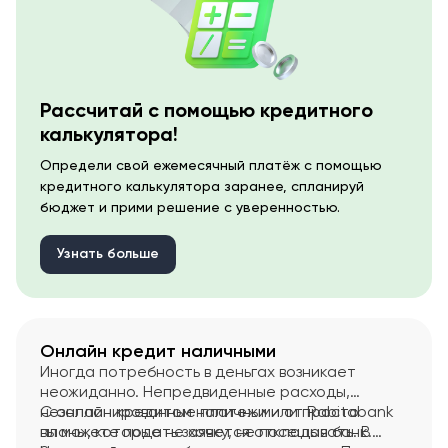
Рассчитай с помощью кредитного
калькулятора!
Определи свой ежемесячный платёж с помощью
кредитного калькулятора заранее, спланируй
бюджет и прими решение с уверенностью.
Узнать больше
Онлайн кредит наличными
Иногда потребность в деньгах возникает
неожиданно. Непредвиденные расходы,
незапланированные платежи или просто
С онлайн кредитом наличными от Rabitabank
планы, которые не хочется откладывать. В
вы можете подать заявку, не посещая банк.