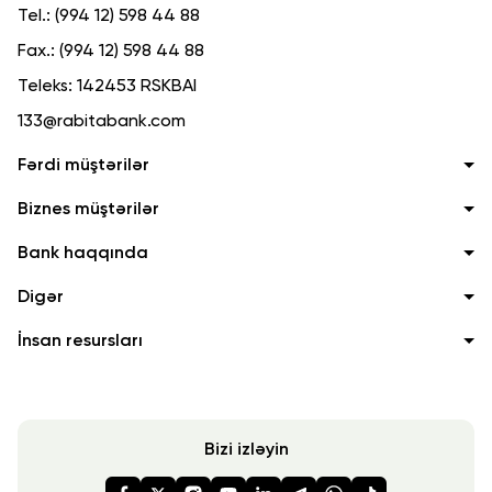
Tel.:
(994 12) 598 44 88
Fax.:
(994 12) 598 44 88
Teleks:
142453 RSKBAI
133@rabitabank.com
Fərdi müştərilər
Biznes müştərilər
Bank haqqında
Digər
İnsan resursları
Bizi izləyin