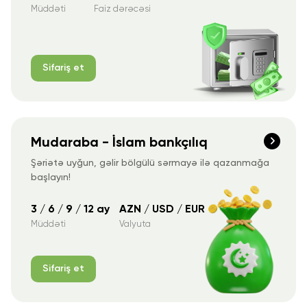
Müddəti
Faiz dərəcəsi
Sifariş et
Mudaraba - İslam bankçılıq
Şəriətə uyğun, gəlir bölgülü sərmayə ilə qazanmağa
başlayın!
3 / 6 / 9 / 12 ay
AZN / USD / EUR
Müddəti
Valyuta
Sifariş et