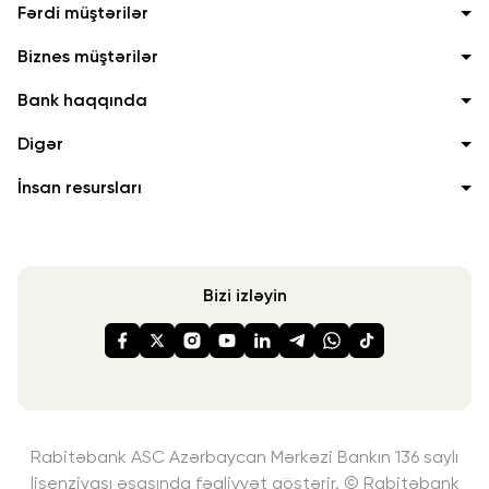
Fərdi müştərilər
Biznes müştərilər
Bank haqqında
Digər
İnsan resursları
Bizi izləyin
Rabitəbank ASC Azərbaycan Mərkəzi Bankın 136 saylı
lisenziyası
əsasında fəaliyyət göstərir. © Rabitəbank