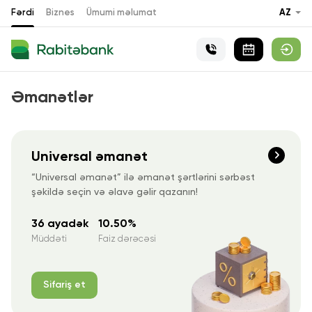
Fərdi
Biznes
Ümumi məlumat
AZ
Əmanətlər
Universal əmanət
“Universal əmanət” ilə əmanət şərtlərini sərbəst
şəkildə seçin və əlavə gəlir qazanın!
36 ayadək
10.50%
Müddəti
Faiz dərəcəsi
Sifariş et