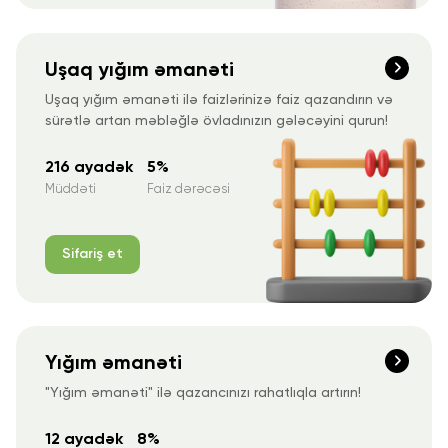
Uşaq yığım əmanəti
Uşaq yığım əmanəti ilə faizlərinizə faiz qazandırın və
sürətlə artan məbləğlə övladınızın gələcəyini qurun!
216 ayadək
5%
Müddəti
Faiz dərəcəsi
Sifariş et
Yığım əmanəti
"Yığım əmanəti" ilə qazancınızı rahatlıqla artırın!
12 ayadək
8%