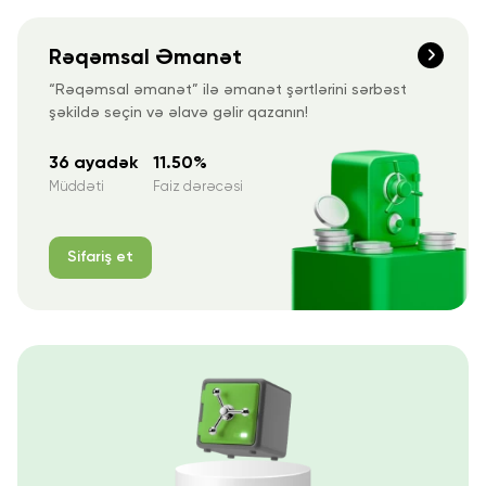
Rəqəmsal Əmanət
“Rəqəmsal əmanət” ilə əmanət şərtlərini sərbəst
şəkildə seçin və əlavə gəlir qazanın!
36 ayadək
11.50%
Müddəti
Faiz dərəcəsi
Sifariş et