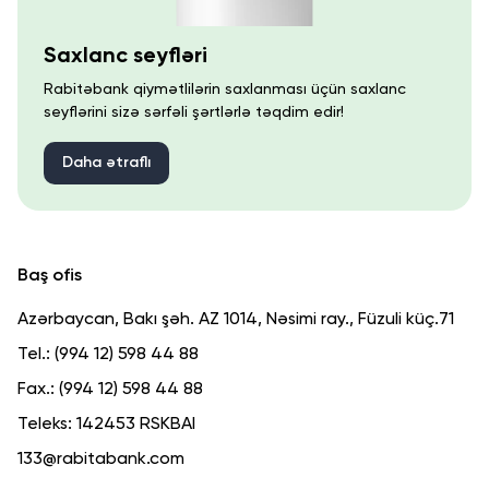
Saxlanc seyfləri
Rabitəbank qiymətlilərin saxlanması üçün saxlanc
seyflərini sizə sərfəli şərtlərlə təqdim edir!
Daha ətraflı
Baş ofis
Azərbaycan, Bakı şəh. AZ 1014, Nəsimi ray., Füzuli küç.71
Tel.:
(994 12) 598 44 88
Fax.:
(994 12) 598 44 88
Teleks:
142453 RSKBAI
133@rabitabank.com