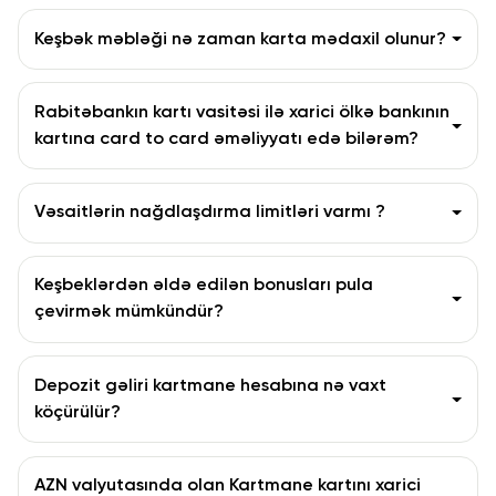
Keşbək məbləği nə zaman karta mədaxil olunur?
Rabitəbankın kartı vasitəsi ilə xarici ölkə bankının
kartına card to card əməliyyatı edə bilərəm?
Vəsaitlərin nağdlaşdırma limitləri varmı ?
Keşbeklərdən əldə edilən bonusları pula
çevirmək mümkündür?
Depozit gəliri kartmane hesabına nə vaxt
köçürülür?
AZN valyutasında olan Kartmane kartını xarici