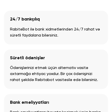
24/7 bankçılıq
RabitəBot ilə bank xidmətlərindən 24/7 rahat və
sürətli faydalana bilərsiniz.
Sürətli ödənişlər
Ödənişlərinizi etmək üçün alternativ vasitə
axtarmağa ehtiyac yoxdur. Bir çox ödənişinizi
rahat şəkildə Rəbitabot vasitəsilə edə bilərsiniz.
Bank əməliyyatları