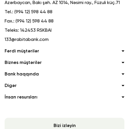
Azərbaycan, Bakı şəh. AZ 1014, Nəsimi ray., Füzuli küç.71
Tel.:
(994 12) 598 44 88
Fax.:
(994 12) 598 44 88
Teleks:
142453 RSKBAI
133@rabitabank.com
Fərdi müştərilər
Biznes müştərilər
Bank haqqında
Digər
İnsan resursları
Bizi izləyin