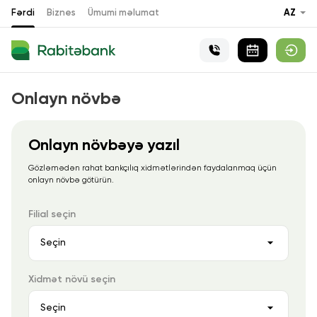
Fərdi
Biznes
Ümumi məlumat
AZ
Onlayn növbə
Onlayn növbəyə yazıl
Gözləmədən rahat bankçılıq xidmətlərindən faydalanmaq üçün
onlayn növbə götürün.
Filial seçin
Xidmət növü seçin