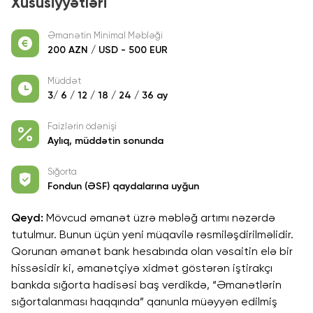
Xüsusiyyətləri
Əmanətin Minimal Məbləği
200 AZN / USD - 500 EUR
Müddət
3/ 6 / 12 / 18 / 24 / 36 ay
Faizlərin ödənişi
Aylıq, müddətin sonunda
Sığorta
Fondun (ƏSF) qaydalarına uyğun
Qeyd:
Mövcud əmanət üzrə məbləğ artımı nəzərdə
tutulmur. Bunun üçün yeni müqavilə rəsmiləşdirilməlidir.
Qorunan əmanət bank hesabında olan vəsaitin elə bir
hissəsidir ki, əmanətçiyə xidmət göstərən iştirakçı
bankda sığorta hadisəsi baş verdikdə, “Əmanətlərin
sığortalanması haqqında” qanunla müəyyən edilmiş