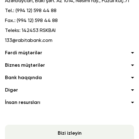
Azərbaycan, Bakı şəh. AZ 1014, Nəsimi ray., Füzuli küç.71
Tel.:
(994 12) 598 44 88
Fax.:
(994 12) 598 44 88
Teleks:
142453 RSKBAI
133@rabitabank.com
Fərdi müştərilər
Biznes müştərilər
Bank haqqında
Digər
İnsan resursları
Bizi izləyin