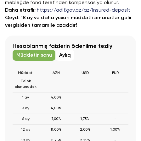
məbləğdə fond tərəfindən kompensasiya olunur.
Daha ətraflı:
https://adif.gov.az/az/insured-deposit
Qeyd: 18 ay və daha yuxarı müddətli əmanətlər gəlir
vergisidən tamamilə azaddır!
Hesablanmış faizlərin ödənilmə tezliyi
Müddətin sonu
Aylıq
Müddət
AZN
USD
EUR
Tələb
-
-
-
olunanadək
1 ay
4,00%
3 ay
4,00%
-
-
6 ay
7,00%
1,75%
-
12 ay
11,00%
2,00%
1,00%
18 ay
11,25%
2,25%
-