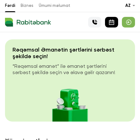
Fərdi
Biznes
Ümumi məlumat
AZ
Rəqəmsal Əmanətin şərtlərini sərbəst
şəkildə seçin!
“Rəqəmsal əmanət” ilə əmanət şərtlərini
sərbəst şəkildə seçin və əlavə gəlir qazanın!