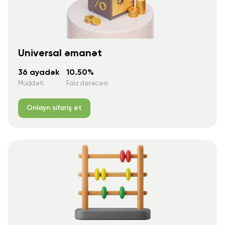
Universal əmanət
36 ayadək
10.50%
Müddəti
Faiz dərəcəsi
Onlayn sifariş et