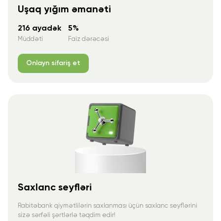
Uşaq yığım əmanəti
216 ayadək
5%
Müddəti
Faiz dərəcəsi
Onlayn sifariş et
Saxlanc seyfləri
Rabitəbank qiymətlilərin saxlanması üçün saxlanc seyflərini
sizə sərfəli şərtlərlə təqdim edir!