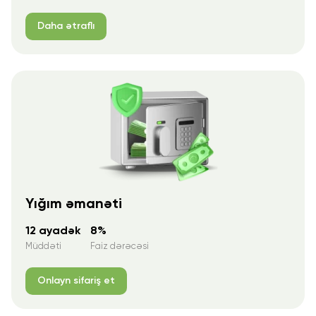
Daha ətraflı
Yığım əmanəti
12 ayadək
8%
Müddəti
Faiz dərəcəsi
Onlayn sifariş et