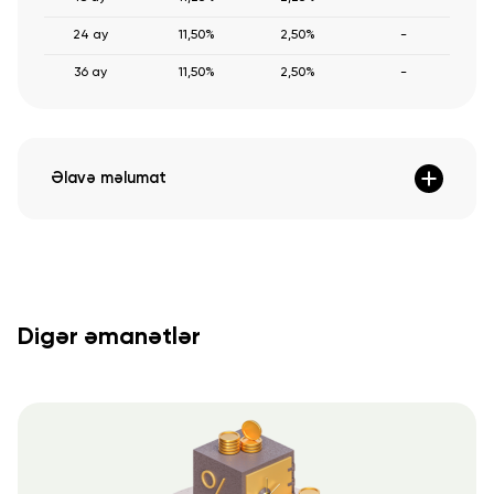
24 ay
11,50%
2,50%
-
36 ay
11,50%
2,50%
-
Əlavə məlumat
Digər əmanətlər