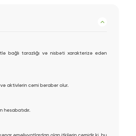
ə bağlı tarazlığı və nisbəti xarakterizə edən
n və aktivlərin cəmi bərabər olur.
un hesabatıdır.
nar əməliyyatlardan olan itkilərin cəmidir ki, bu