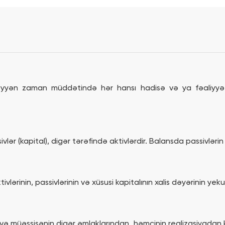
üəyyən zaman müddətində hər hansı hadisə və ya fəaliyyətl
sivlər (kapital), digər tərəfində aktivlərdir. Balansda passivləri
ivlərinin, passivlərinin və xüsusi kapitalının xalis dəyərinin yek
 və müəssisənin digər əmlaklarından, həmçinin realizasiyadan kə