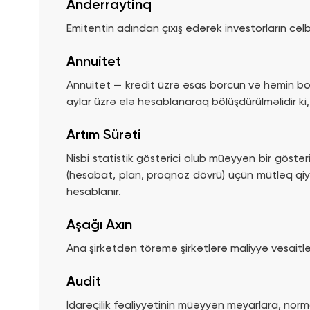
Anderraytinq
Emitentin adından çıxış edərək investorların cəlb
Annuitet
Annuitet — kredit üzrə əsas borcun və həmin bor
aylar üzrə elə hesablanaraq bölüşdürülməlidir k
Artım Sürəti
Nisbi statistik göstərici olub müəyyən bir göstə
(hesabat, plan, proqnoz dövrü) üçün mütləq qiy
hesablanır.
Aşağı Axın
Ana şirkətdən törəmə şirkətlərə maliyyə vəsaitləri
Audit
İdarəçilik fəaliyyətinin müəyyən meyarlara, nor