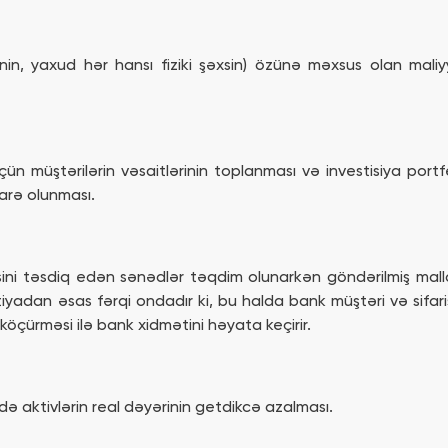
sənin, yaxud hər hansı fiziki şəxsin) özünə məxsus olan mal
n müştərilərin vəsaitlərinin toplanması və investisiya portfel
darə olunması.
əsini təsdiq edən sənədlər təqdim olunarkən göndərilmiş mall
ntiyadan əsas fərqi ondadır ki, bu halda bank müştəri və sifa
l köçürməsi ilə bank xidmətini həyata keçirir.
 aktivlərin real dəyərinin getdikcə azalması.