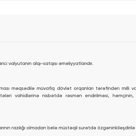
Təhlükəsizlik
Partnyorlar
Xəbərlər
ici valyutanın alqı-satqısı əməliyyatlarıdır.
olunması məqsədilə müvafiq dövlət orqanları tərəfindən milli
ələri vahidlərinə nisbətdə rəsmən endirilməsi, həmçinin, 
ının razılığı olmadan belə müstəqil surətdə özgəninkiləşdiril