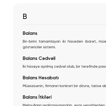
B
Balans
Bir-birini tamamlayan iki hissədən ibarət, m
göstəricilər sistemi.
Balans Cədvəli
İki hissəyə ayrılmış cədvəl olub, bir tərəfində pas
Balans Hesabatı
Müəssisənin, firmanın konkret bir dövrə, tarixə akt
Balans İtkiləri
Məhsulların realizasiyasından, əsas vəsaitlərdən