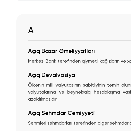
Kartmane Junior Visa
Infinite
A
Pul köçürmələri
Kampaniyalar
Açıq Bazar Əməliyyatları
Mərkəzi Bank tərəfindən qiymətli kağızların və xar
Açıq Devalvasiya
Ölkənin milli valyutasının sabitliyinin təmin 
valyutalarına və beynəlxalq hesablaşma vasit
azaldılmasıdır.
Açıq Səhmdar Cəmiyyəti
Səhmləri səhmdarları tərəfindən digər səhmdarlar