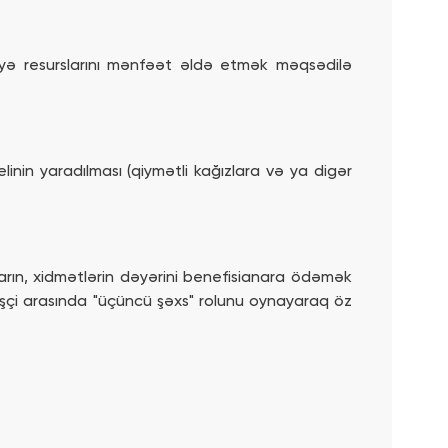
iyyə resurslarını mənfəət əldə etmək məqsədilə
inin yaradılması (qiymətli kağızlara və ya digər
arın, xidmətlərin dəyərini benefisianara ödəmək
rişçi arasında "üçüncü şəxs" rolunu oynayaraq öz