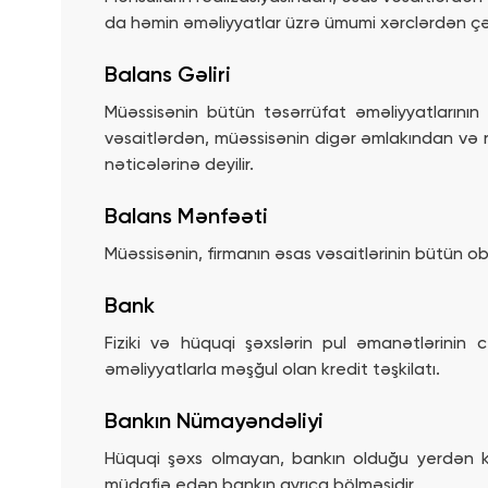
da həmin əməliyyatlar üzrə ümumi xərclərdən çəki
Balans Gəliri
Müəssisənin bütün təsərrüfat əməliyyatlarının 
vəsaitlərdən, müəssisənin digər əmlakından və r
nəticələrinə deyilir.
Balans Mənfəəti
Müəssisənin, firmanın əsas vəsaitlərinin bütün ob
Bank
Fiziki və hüquqi şəxslərin pul əmanətlərinin c
əməliyyatlarla məşğul olan kredit təşkilatı.
Bankın Nümayəndəliyi
Hüquqi şəxs olmayan, bankın olduğu yerdən kə
müdafiə edən bankın ayrıca bölməsidir.