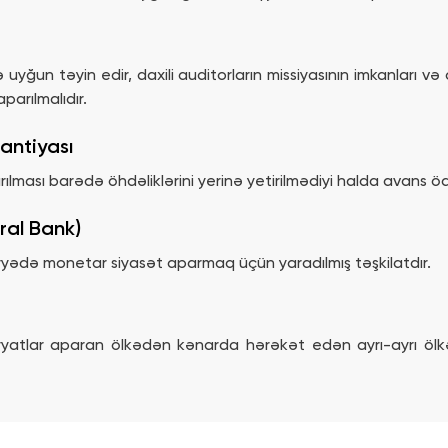
ə uyğun təyin edir, daxili auditorların missiyasının imkanları v
parılmalıdır.
antiyası
dırılması barədə öhdəliklərini yerinə yetirilmədiyi halda avans ö
ral Bank)
yyədə monetar siyasət aparmaq üçün yaradılmış təşkilatdır.
yyatlar aparan ölkədən kənarda hərəkət edən ayrı-ayrı ölkəl