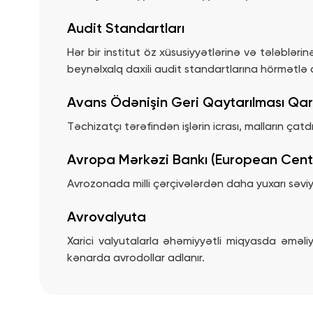
Audit Standartları
Hər bir institut öz xüsusiyyətlərinə və tələblərin
beynəlxalq daxili audit standartlarına hörmətlə a
Avans Ödənişin Geri Qaytarılması Qar
Təchizatçı tərəfindən işlərin icrası, malların çat
Avropa Mərkəzi Bankı (European Cent
Avrozonada milli çərçivələrdən daha yuxarı səvi
Avrovalyuta
Xarici valyutalarla əhəmiyyətli miqyasda əməli
kənarda avrodollar adlanır.