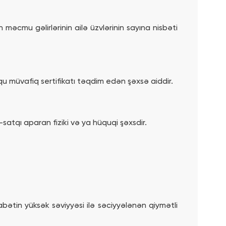
n məcmu gəlirlərinin ailə üzvlərinin sayına nisbəti
qu müvafiq sertifikatı təqdim edən şəxsə aiddir.
satqı aparan fiziki və ya hüquqi şəxsdir.
qabətin yüksək səviyyəsi ilə səciyyələnən qiymətli