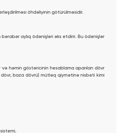
ləşdirilməsi öhdəliyinin götürülməsidir.
rabər aylıq ödənişləri əks etdirir. Bu ödənişlər
rir və həmin göstəricinin hesablama aparılan dövr
dövr, baza dövrü) mütləq qiymətinə nisbəti kimi
sistemi.