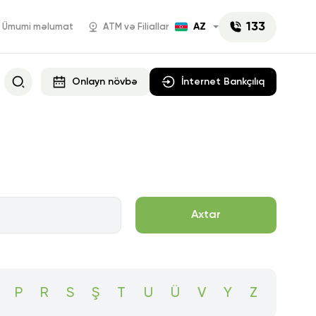
133
AZ
Ümumi məlumat
ATM və Filiallar
Onlayn növbə
İnternet Bankçılıq
mətlər
Rabita Junior
Keşbek
öçürmələri
-kassa
Apple Pay
Axtar
əri
Rabita Mobile
tləri
Google Pay™
komatlar
P
R
S
Ş
T
U
Ü
V
Y
Z
Rabita Bot