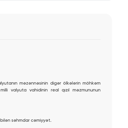
Kredit
kalkulyatoru ilə
aylıq ödənişi
hesabla
Bloq
Garmin Pay
 valyutanın məzənnəsinin digər ölkələrin möhkəm
milli valyuta vahidinin real qızıl məzmununun
ə bilən səhmdar cəmiyyət.