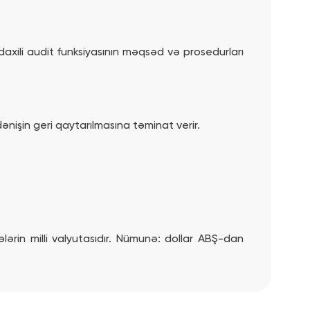
ə daxili audit funksiyasının məqsəd və prosedurları
dənişin geri qaytarılmasına təminat verir.
ərin milli valyutasıdır. Nümunə: dollar ABŞ-dan