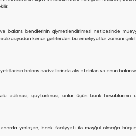
lir.
və balans bəndlərinin qiymətləndirilməsi nəticəsində müəyy
ealizasiyadan kənar gəlirlərdən bu əməliyyatlar zamanı çəki
yektlərinin balans cədvəllərində əks etdirilən və onun balansın
əlb edilməsi, qaytarılması, onlar üçün bank hesablarının a
narda yerləşən, bank fəaliyyəti ilə məşğul olmağa hüququ