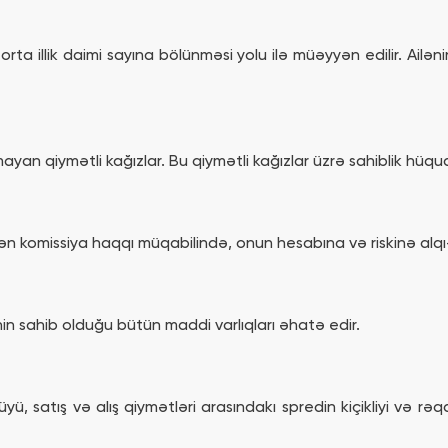
ta illik daimi sayına bölünməsi yolu ilə müəyyən edilir. Ailəni
yan qiymətli kağızlar. Bu qiymətli kağızlar üzrə sahiblik hüqu
n komissiya haqqı müqabilində, onun hesabına və riskinə alqı-
n sahib olduğu bütün maddi varlıqları əhatə edir.
ü, satış və alış qiymətləri arasındakı spredin kiçikliyi və rə