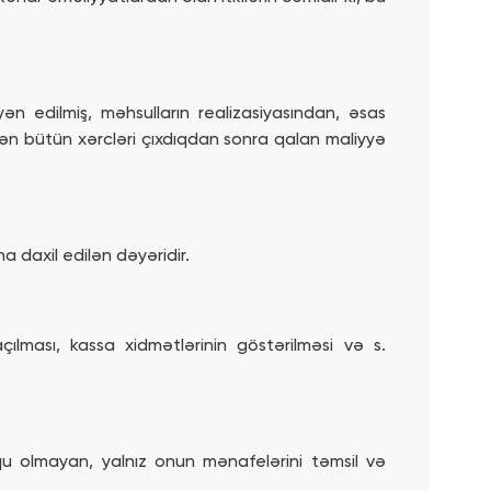
ən edilmiş, məhsulların realizasiyasından, əsas
lən bütün xərcləri çıxdıqdan sonra qalan maliyyə
a daxil edilən dəyəridir.
çılması, kassa xidmətlərinin göstərilməsi və s.
 olmayan, yalnız onun mənafelərini təmsil və