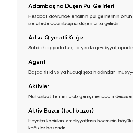
Adambaşına Düşən Pul Gəlirləri
Hesabat dövründə əhalinin pul gəlirlərinin onun or
isə ailədə adambaşına düşən orta gəlirdir.
Adsız Qiymətli Kağız
Sahibi haqqında heç bir yerdə qeydiyyat aparılma
Agent
Başqa fiziki və ya hüquqi şəxsin adından, müəyyə
Aktivlər
Mühasibat termini olub geniş mənada müəssisəni
Aktiv Bazar (fəal bazar)
Həyata keçirilən əməliyyatların həcminin böyüklüy
kağızlar bazarıdır.