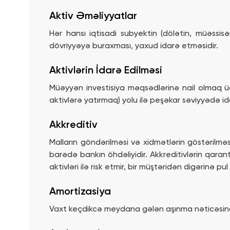
Aktiv Əməliyyatlar
Hər hansı iqtisadi subyektin (dölətin, müəssi
dövriyyəyə buraxması, yaxud idarə etməsidir.
Aktivlərin İdarə Edilməsi
Müəyyən investisiya məqsədlərinə nail olmaq üçü
aktivlərə yatırmaq) yolu ilə peşəkar səviyyədə i
Akkreditiv
Malların göndərilməsi və xidmətlərin göstərilm
barədə bankın öhdəliyidir. Akkreditivlərin qara
aktivləri ilə risk etmir, bir müştəridən digərinə pu
Amortizasiya
Vaxt keçdikcə meydana gələn aşınma nəticəsində