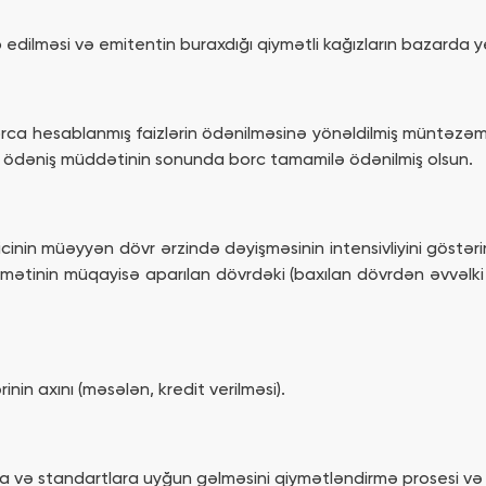
 edilməsi və emitentin buraxdığı qiymətli kağızların bazarda yer
ca hesablanmış faizlərin ödənilməsinə yönəldilmiş müntəzəm bə
i, ödəniş müddətinin sonunda borc tamamilə ödənilmiş olsun.
ricinin müəyyən dövr ərzində dəyişməsinin intensivliyini göstə
mətinin müqayisə aparılan dövrdəki (baxılan dövrdən əvvəlki 
nin axını (məsələn, kredit verilməsi).
ma və standartlara uyğun gəlməsini qiymətləndirmə prosesi və 