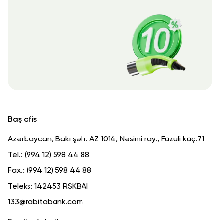
Baş ofis
Azərbaycan, Bakı şəh. AZ 1014, Nəsimi ray., Füzuli küç.71
Tel.:
(994 12) 598 44 88
Fax.:
(994 12) 598 44 88
Teleks:
142453 RSKBAI
133@rabitabank.com