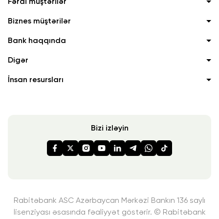
Fərdi müştərilər
Biznes müştərilər
Bank haqqında
Digər
İnsan resursları
Bizi izləyin
Rabitəbank ASC Azərbaycan Mərkəzi Bankın 136 saylı
lisenziyası
əsasında fəaliyyət göstərir. © Rabitəbank