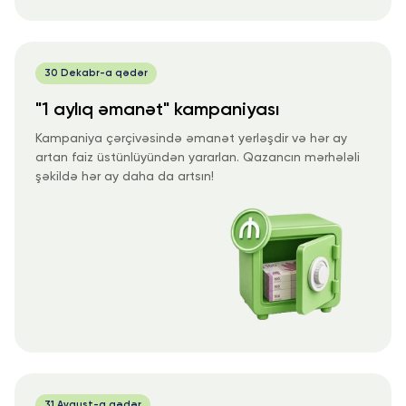
30 Dekabr-a qədər
"1 aylıq əmanət" kampaniyası
Kampaniya çərçivəsində əmanət yerləşdir və hər ay
artan faiz üstünlüyündən yararlan. Qazancın mərhələli
şəkildə hər ay daha da artsın!
31 Avqust-a qədər