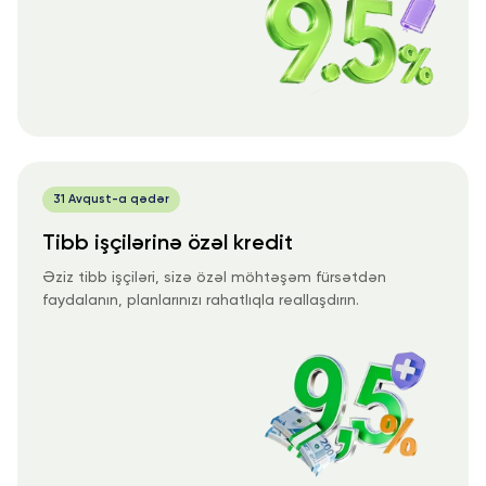
31 Avqust-a qədər
Tibb işçilərinə özəl kredit
Əziz tibb işçiləri, sizə özəl möhtəşəm fürsətdən
faydalanın, planlarınızı rahatlıqla reallaşdırın.