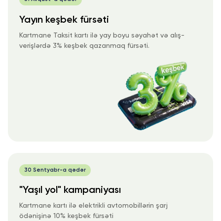
Yayın keşbek fürsəti
Kartmane Taksit kartı ilə yay boyu səyahət və alış-
verişlərdə 3% keşbek qazanmaq fürsəti.
30 Sentyabr-a qədər
"Yaşıl yol" kampaniyası
Kartmane kartı ilə elektrikli avtomobillərin şarj
ödənişinə 10% keşbek fürsəti