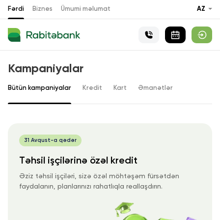
Fərdi
Biznes
Ümumi məlumat
AZ
Kampaniyalar
Bütün kampaniyalar
Kredit
Kart
Əmanətlər
31 Avqust-a qədər
Təhsil işçilərinə özəl kredit
Əziz təhsil işçiləri, sizə özəl möhtəşəm fürsətdən
faydalanın, planlarınızı rahatlıqla reallaşdırın.