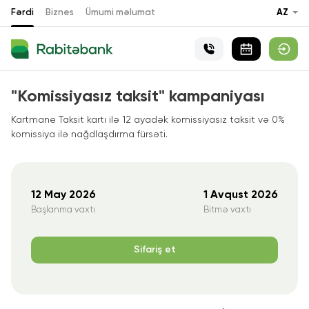
Fərdi
Biznes
Ümumi məlumat
AZ
"Komissiyasız taksit" kampaniyası
Kartmane Taksit kartı ilə 12 ayadək komissiyasız taksit və 0%
komissiya ilə nağdlaşdırma fürsəti.
12 May 2026
1 Avqust 2026
Başlanma vaxtı
Bitmə vaxtı
Sifariş et