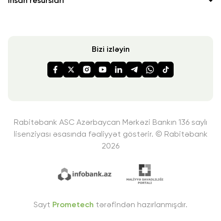
İnsan resursları
Bizi izləyin
Rabitəbank ASC Azərbaycan Mərkəzi Bankın 136 saylı
lisenziyası
əsasında fəaliyyət göstərir. © Rabitəbank
2026
Sayt
Prometech
tərəfindən hazırlanmışdır.