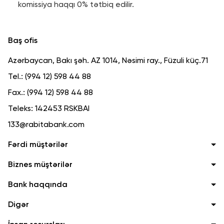
komissiya haqqı 0% tətbiq edilir.
Baş ofis
Azərbaycan, Bakı şəh. AZ 1014, Nəsimi ray., Füzuli küç.71
Tel.:
(994 12) 598 44 88
Fax.:
(994 12) 598 44 88
Teleks:
142453 RSKBAI
133@rabitabank.com
Fərdi müştərilər
Biznes müştərilər
Bank haqqında
Digər