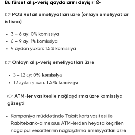
Bu fürsət alış-veriş qaydalarını dəyişir! 🥳
👉
POS Retail əməliyyatları üzrə (onlayn əməliyyatlar
istisna)
3 – 6 ay: 0% komissiya
6 – 9 ay: 1% komissiya
9 aydan yuxarı: 1.5% komissiya
👉
Onlayn alış-veriş əməliyyatları üzrə
3 – 12 ay:
0% komissiya
12 aydan yuxarı:
1.5% komissiya
👉
ATM-lər vasitəsilə nağlaşdırma üzrə komissiya
güzəşti
Kampaniya müddətində Taksit kartı vasitəsi ilə
Rabitəbank-a məxsus ATM-lərdən həyata keçirilən
nağd pul vəsaitlərinin nağlaşdırma əməliyyatları üzrə