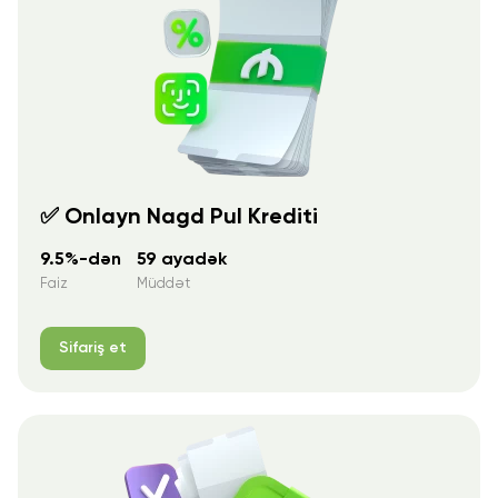
✅ Onlayn Nagd Pul Krediti
9.5%-dən
59 ayadək
Faiz
Müddət
Sifariş et