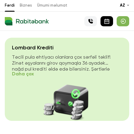
Fərdi
Biznes
Ümumi məlumat
AZ
Lombard Krediti
Təcili pula ehtiyacı olanlara çox sərfəli təklif!
Zinət əşyalarını girov qoymaqla 36 ayadək
nağd pul krediti əldə edə bilərsiniz. Şərtlərlə
Daha çox
tanış olaraq elə indi krediti sifariş edin!