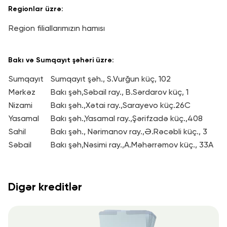
Regionlar üzrə:
Region filiallarımızın hamısı
Bakı və Sumqayıt şəhəri üzrə:
Sumqayıt
Sumqayıt şəh., S.Vurğun küç, 102
Mərkəz
Bakı şəh,Səbail ray., B.Sərdarov küç, 1
Nizami
Bakı şəh.,Xətai ray.,Sarayevo küç.26C
Yasamal
Bakı şəh.,Yasamal ray.,Şərifzadə küç.,408
Sahil
Bakı şəh., Nərimanov ray.,Ə.Rəcəbli küç., 3
Səbail
Bakı şəh,Nəsimi ray.,A.Məhərrəmov küç., 33A
Digər kreditlər