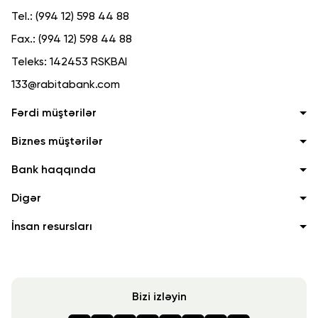
Tel.:
(994 12) 598 44 88
Fax.:
(994 12) 598 44 88
Teleks:
142453 RSKBAI
133@rabitabank.com
Fərdi müştərilər
Biznes müştərilər
Bank haqqında
Digər
İnsan resursları
Bizi izləyin