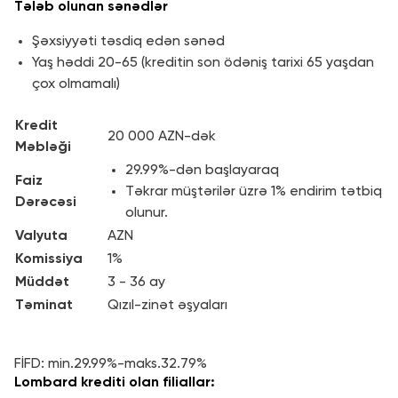
Tələb olunan sənədlər
Şəxsiyyəti təsdiq edən sənəd
Yaş həddi 20-65 (kreditin son ödəniş tarixi 65 yaşdan
çox olmamalı)
Kredit
20 000 AZN-dək
Məbləği
29.99%-dən başlayaraq
Faiz
Təkrar müştərilər üzrə 1% endirim tətbiq
Dərəcəsi
olunur.
Valyuta
AZN
Komissiya
1%
Müddət
3 - 36 ay
Təminat
Qızıl-zinət əşyaları
FİFD: min.29.99%-maks.32.79%
Lombard krediti olan filiallar: