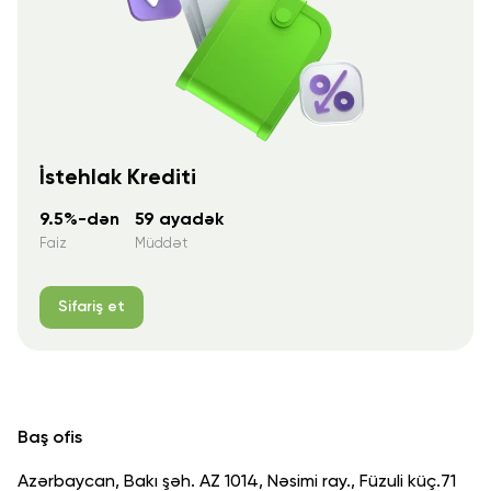
İstehlak Krediti
9.5%-dən
59 ayadək
Faiz
Müddət
Sifariş et
Baş ofis
Azərbaycan, Bakı şəh. AZ 1014, Nəsimi ray., Füzuli küç.71