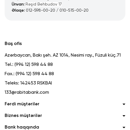
Ünvan:
Rəşid Behbudov 17
Əlaqə:
012-598-00-20 / 010-515-00-20
Baş ofis
Azərbaycan, Bakı şəh. AZ 1014, Nəsimi ray., Füzuli küç.71
Tel.:
(994 12) 598 44 88
Fax.:
(994 12) 598 44 88
Teleks:
142453 RSKBAI
133@rabitabank.com
Fərdi müştərilər
Biznes müştərilər
Bank haqqında