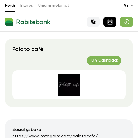
Fərdi
Biznes
Ümumi məlumat
AZ
Palato café
10% Cashback
Sosial şəbəkə:
https://www.instagram.com/palato.cafe/