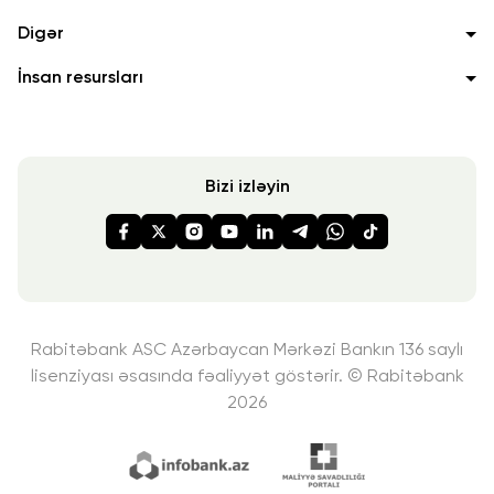
Digər
İnsan resursları
Bizi izləyin
Rabitəbank ASC Azərbaycan Mərkəzi Bankın 136 saylı
lisenziyası
əsasında fəaliyyət göstərir. © Rabitəbank
2026