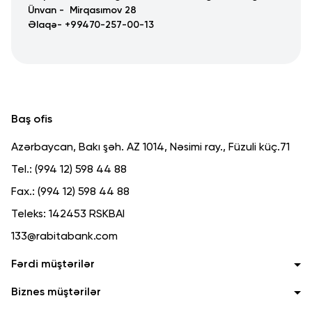
Ünvan - Mirqasımov 28
Əlaqə- +99470-257-00-13
Baş ofis
Azərbaycan, Bakı şəh. AZ 1014, Nəsimi ray., Füzuli küç.71
Tel.:
(994 12) 598 44 88
Fax.:
(994 12) 598 44 88
Teleks:
142453 RSKBAI
133@rabitabank.com
Fərdi müştərilər
Biznes müştərilər