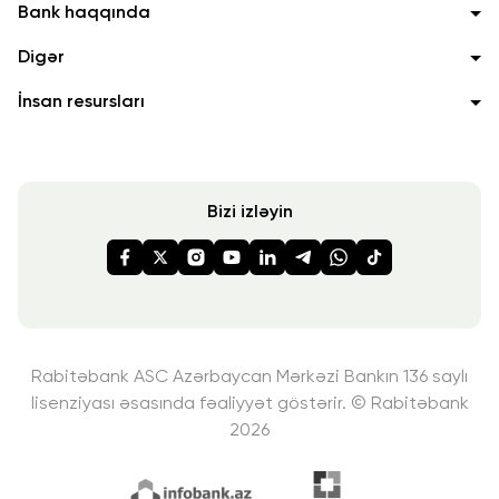
Bank haqqında
Digər
İnsan resursları
Bizi izləyin
Rabitəbank ASC Azərbaycan Mərkəzi Bankın 136 saylı
lisenziyası
əsasında fəaliyyət göstərir. © Rabitəbank
2026