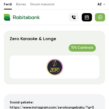
Fərdi
Biznes
Ümumi məlumat
AZ
Zero Karaoke & Longe
10% Cashback
Sosial şəbəkə:
https://www.instagram.com/zeroloungebaku/?g=5