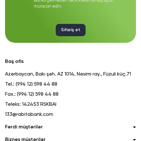
Banka gəlmədən təcili kredit almaq üçün
müraciət edin.
Sifariş et
Baş ofis
Azərbaycan, Bakı şəh. AZ 1014, Nəsimi ray., Füzuli küç.71
Tel.:
(994 12) 598 44 88
Fax.:
(994 12) 598 44 88
Teleks:
142453 RSKBAI
133@rabitabank.com
Fərdi müştərilər
Biznes müştərilər