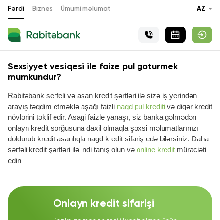
Fərdi
Biznes
Ümumi məlumat
AZ
Sexsiyyet vesiqesi ile faize pul goturmek
mumkundur?
Rabitəbank serfeli və asan kredit şərtləri ilə sizə iş yerindən 
arayış təqdim etməklə aşağı faizli 
nagd pul krediti
 və digər kredit 
növlərini təklif edir. Asagi faizle yanaşı, siz banka gəlmədən 
onlayn kredit sorğusuna daxil olmaqla şəxsi məlumatlarınızı 
doldurub kredit asanlıqla nagd kredit sifariş edə bilərsiniz. Daha 
sərfəli kredit şərtləri ilə indi tanış olun və 
online kredit 
müraciəti 
edin
Onlayn kredit sifarişi