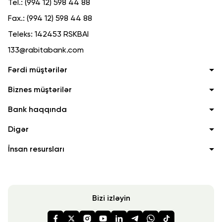
Tel.:
(994 12) 598 44 88
Fax.:
(994 12) 598 44 88
Teleks:
142453 RSKBAI
133@rabitabank.com
Fərdi müştərilər
Biznes müştərilər
Bank haqqında
Digər
İnsan resursları
Bizi izləyin