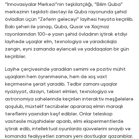
“İnnovasiyalar Mərkəzi”nin təşkilatçılığı, “Bilim Quba”
mərkəzinin təşkilati dəstəyi ilə Quba rayonunda şəhid
övladları üçün “Zəfərin gələcəyi” layihəsi həyata keçirilib.
Bakı şəhəri ilə yanaşı, Quba, Qusar və Xaçmaz
rayonlarından 100-ə yaxın şəhid övladının iştirak etdiyi
layihədə uşaqlar elm, texnologiya və yaradıcılıqla
zəngin, eyni zamanda əyləncəli və yaddaqalan bir gün
keçiriblər.
Layihə çərçivəsində yaradılan səmimi və pozitiv mühit
uşaqların həm öyrənməsinə, həm də xoş vaxt
keçirməsinə şərait yaradıb. Tədbir zamanı uşaqlar
riyaziyyat, dizayn, təbiət elmləri, texnologiya və
astronomiya sahələrində keçirilən interaktiv məşğələlərə
qoşulub, müxtəlif təcrübələr apararaq elmin maraqlı
tərəflərini yaxından kəşf ediblər. Onlar teleskop
vasitəsilə müşahidələr aparıb, elmi eksperimentlərdə
iştirak edib, intellektual oyunlarda qüvvələrini sınayıb və
komanda fəaliyyətləri zamanı yeni dostluqlar qazanıblar.