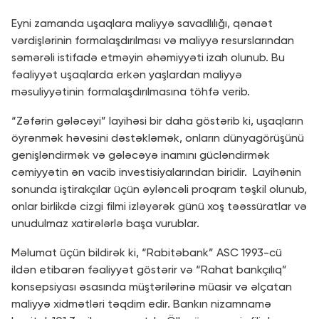
Eyni zamanda uşaqlara maliyyə savadlılığı, qənaət
vərdişlərinin formalaşdırılması və maliyyə resurslarından
səmərəli istifadə etməyin əhəmiyyəti izah olunub. Bu
fəaliyyət uşaqlarda erkən yaşlardan maliyyə
məsuliyyətinin formalaşdırılmasına töhfə verib.
“Zəfərin gələcəyi” layihəsi bir daha göstərib ki, uşaqların
öyrənmək həvəsini dəstəkləmək, onların dünyagörüşünü
genişləndirmək və gələcəyə inamını gücləndirmək
cəmiyyətin ən vacib investisiyalarından biridir. Layihənin
sonunda iştirakçılar üçün əyləncəli proqram təşkil olunub,
onlar birlikdə cizgi filmi izləyərək günü xoş təəssüratlar və
unudulmaz xatirələrlə başa vurublar.
Məlumat üçün bildirək ki, “Rabitəbank” ASC 1993-cü
ildən etibarən fəaliyyət göstərir və “Rahat bankçılıq”
konsepsiyası əsasında müştərilərinə müasir və əlçatan
maliyyə xidmətləri təqdim edir. Bankın nizamnamə