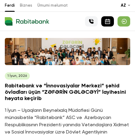
Fərdi
Biznes
Ümumi məlumat
AZ
1 İyun, 2026
Rabitəbank və “İnnovasiyalar Mərkəzi” şəhid
övladları üçün “ZƏFƏRİN GƏLƏCƏYİ” layihəsini
həyata keçirib
1 İyun – Uşaqların Beynəlxalq Müdafiəsi Günü
münasibətilə “Rabitəbank” ASC və Azərbaycan
Respublikasının Prezidenti yanında Vətəndaşlara Xidmət
və Sosial İnnovasiyalar üzrə Dövlət Agentliyinin