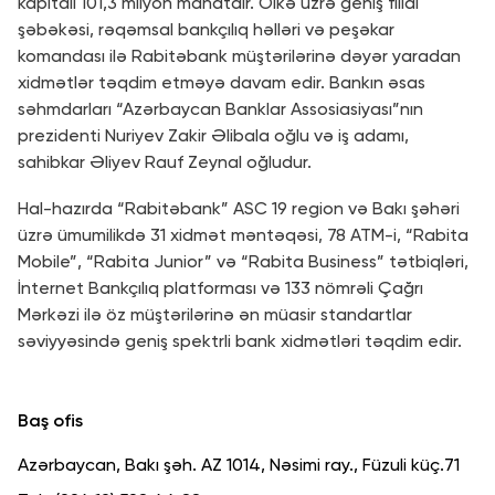
kapitalı 101,3 milyon manatdır. Ölkə üzrə geniş filial
şəbəkəsi, rəqəmsal bankçılıq həlləri və peşəkar
komandası ilə Rabitəbank müştərilərinə dəyər yaradan
xidmətlər təqdim etməyə davam edir. Bankın əsas
səhmdarları “Azərbaycan Banklar Assosiasiyası”nın
prezidenti Nuriyev Zakir Əlibala oğlu və iş adamı,
sahibkar Əliyev Rauf Zeynal oğludur.
Hal-hazırda “Rabitəbank” ASC 19 region və Bakı şəhəri
üzrə ümumilikdə 31 xidmət məntəqəsi, 78 ATM-i, “Rabita
Mobile”, “Rabita Junior” və “Rabita Business” tətbiqləri,
İnternet Bankçılıq platforması və 133 nömrəli Çağrı
Mərkəzi ilə öz müştərilərinə ən müasir standartlar
səviyyəsində geniş spektrli bank xidmətləri təqdim edir.
Baş ofis
Azərbaycan, Bakı şəh. AZ 1014, Nəsimi ray., Füzuli küç.71