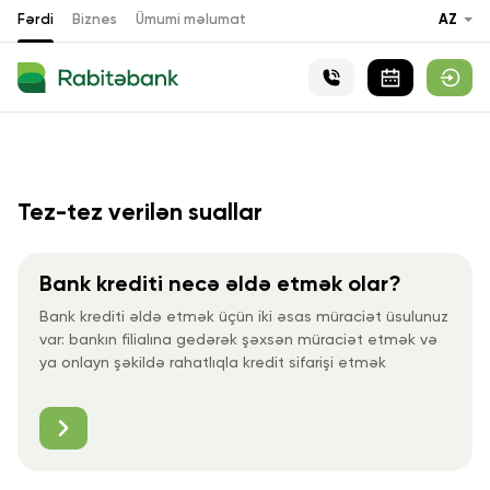
Fərdi
Biznes
Ümumi məlumat
AZ
Tez-tez verilən suallar
Bank krediti necə əldə etmək olar?
Bank krediti əldə etmək üçün iki əsas müraciət üsulunuz
var: bankın filialına gedərək şəxsən müraciət etmək və
ya onlayn şəkildə rahatlıqla kredit sifarişi etmək