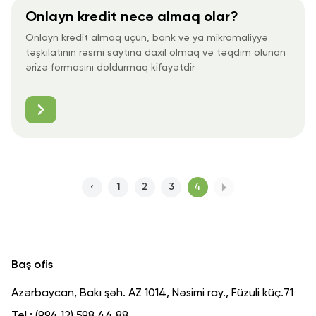
Onlayn kredit necə almaq olar?
Onlayn kredit almaq üçün, bank və ya mikromaliyyə
təşkilatının rəsmi saytına daxil olmaq və təqdim olunan
ərizə formasını doldurmaq kifayətdir
‹
1
2
3
4
Baş ofis
Azərbaycan, Bakı şəh. AZ 1014, Nəsimi ray., Füzuli küç.71