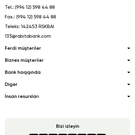
Tel.:
(994 12) 598 44 88
Fax.:
(994 12) 598 44 88
Teleks:
142453 RSKBAI
133@rabitabank.com
Fərdi müştərilər
Biznes müştərilər
Bank haqqında
Digər
İnsan resursları
Bizi izləyin