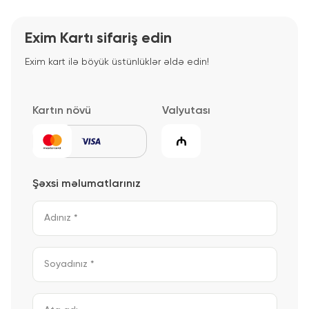
Exim Kartı sifariş edin
Exim kart ilə böyük üstünlüklər əldə edin!
Kartın növü
Valyutası
Şəxsi məlumatlarınız