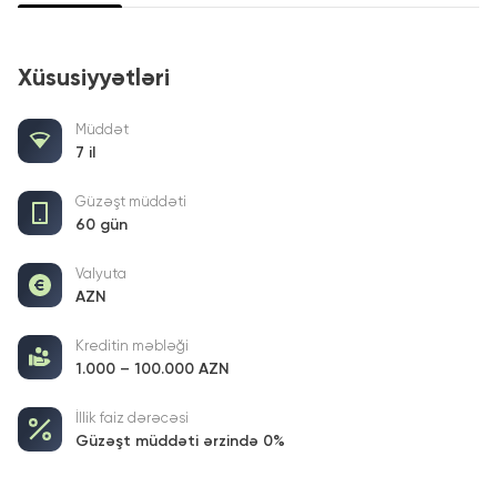
Xüsusiyyətləri
Müddət
7 il
Güzəşt müddəti
60 gün
Valyuta
AZN
Kreditin məbləği
1.000 – 100.000 AZN
İllik faiz dərəcəsi
Güzəşt müddəti ərzində 0%