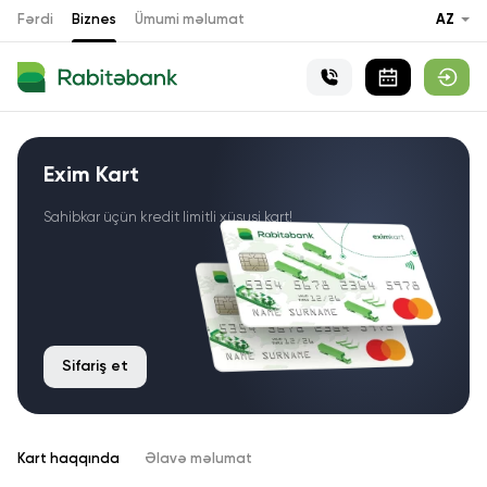
Fərdi
Biznes
Ümumi məlumat
AZ
Exim Kart
Sahibkar üçün kredit limitli xüsusi kart!
Sifariş et
Kart haqqında
Əlavə məlumat