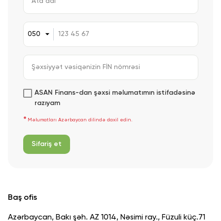
ASAN Finans-dan şəxsi məlumatımın istifadəsinə
razıyam
Məlumatları Azərbaycan dilində daxil edin.
Sifariş et
Baş ofis
Azərbaycan, Bakı şəh. AZ 1014, Nəsimi ray., Füzuli küç.71