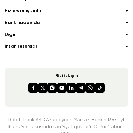
Biznes müştərilər
Bank haqqında
Digər
İnsan resursları
Bizi izləyin
Rabitəbank ASC Azərbaycan Mərkəzi Bankın 136 saylı
lisenziyası
əsasında fəaliyyət göstərir. © Rabitəbank