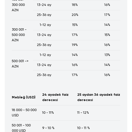
300 000
13-24 ay
18%
16%
AZN
25-36 ay
20%
17%
1-12 ay
15%
14%
300 001 -
500 000
13-24 ay
17%
15%
AZN
25-36 ay
19%
16%
1-12 ay
14%
13%
500 001 ->
13-24 ay
16%
14%
AZN
25-36 ay
17%
16%
24 ayadək faiz
25 aydan 36 ayadək faiz
Məbləğ (USD)
dərəcəsi
dərəcəsi
18 000 - 50 000
10 - 11%
11 - 12%
USD
50 001 - 100
9 - 10 %
10 - 11 %
000 USD