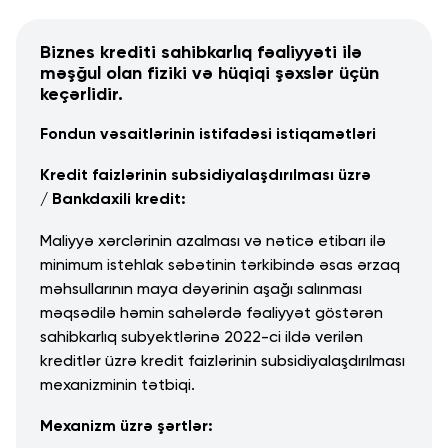
Biznes krediti sahibkarlıq fəaliyyəti ilə
məşğul olan fiziki və hüqiqi şəxslər üçün
keçərlidir.
Fondun vəsaitlərinin istifadəsi istiqamətləri
Kredit faizlərinin subsidiyalaşdırılması üzrə
/
Bankdaxili kredit:
Maliyyə xərclərinin azalması və nəticə etibarı ilə
minimum istehlak səbətinin tərkibində əsas ərzaq
məhsullarının maya dəyərinin aşağı salınması
məqsədilə həmin sahələrdə fəaliyyət göstərən
sahibkarlıq subyektlərinə 2022-ci ildə verilən
kreditlər üzrə kredit faizlərinin subsidiyalaşdırılması
mexanizminin tətbiqi.
Mexanizm üzrə şərtlər: