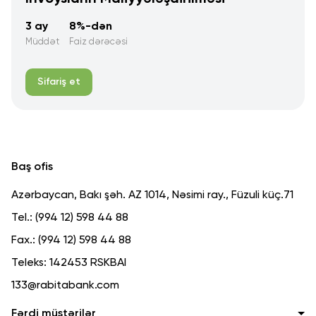
3 ay
8%-dən
Müddət
Faiz dərəcəsi
Sifariş et
Baş ofis
Azərbaycan, Bakı şəh. AZ 1014, Nəsimi ray., Füzuli küç.71
Tel.:
(994 12) 598 44 88
Fax.:
(994 12) 598 44 88
Teleks:
142453 RSKBAI
133@rabitabank.com
Fərdi müştərilər