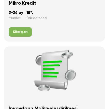
Mikro Kredit
3-36 ay
15%
Müddət
Faiz dərəcəsi
Sifariş et
İnvoysların Maliyyələşdirilməsi