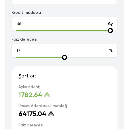
Kredit müddəti
Ay
Faiz dərəcəsi
%
Şərtlər:
Aylıq ödəniş
1782.64 ₼
Ümumi ödəniləcək məbləğ
64175.04 ₼
Faiz dərəcəsi