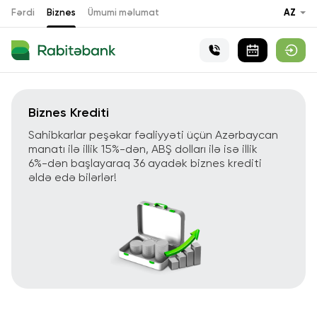
Fərdi
Biznes
Ümumi məlumat
AZ
Biznes Krediti
Sahibkarlar peşəkar fəaliyyəti üçün Azərbaycan
manatı ilə illik 15%-dən, ABŞ dolları ilə isə illik
6%-dən başlayaraq 36 ayadək biznes krediti
əldə edə bilərlər!