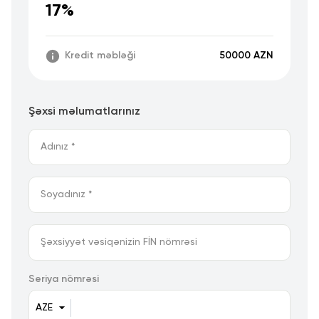
17%
Kredit məbləği
50000 AZN
Şəxsi məlumatlarınız
Seriya nömrəsi