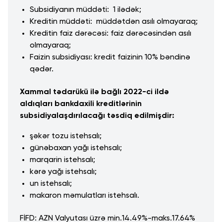
Subsidiyanın müddəti: 1 ilədək;
Kreditin müddəti: müddətdən asılı olmayaraq;
Kreditin faiz dərəcəsi: faiz dərəcəsindən asılı
olmayaraq;
Faizin subsidiyası: kredit faizinin 10% bəndinə
qədər.
Xammal tədarükü ilə bağlı 2022-ci ildə
aldıqları bankdaxili kreditlərinin
subsidiyalaşdırılacağı təsdiq edilmişdir:
şəkər tozu istehsalı;
günəbaxan yağı istehsalı;
marqarin istehsalı;
kərə yağı istehsalı;
un istehsalı;
makaron məmulatları istehsalı.
FİFD: AZN Valyutası üzrə min.14.49%-maks.17.64%