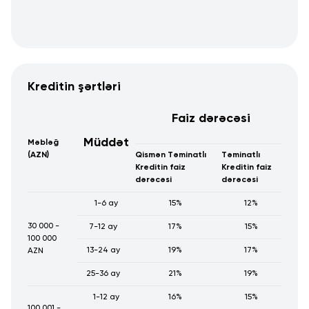
Kreditin şərtləri
Faiz dərəcəsi
Müddət
Məbləğ
(AZN)
Qismən Təminatlı
Təminatlı
Kreditin faiz
Kreditin faiz
dərəcəsi
dərəcəsi
1-6 ay
15%
12%
30 000 -
7-12 ay
17%
15%
100 000
13-24 ay
19%
17%
AZN
25-36 ay
21%
19%
1-12 ay
16%
15%
100 001 -